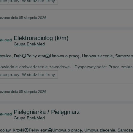
jsce pracy: W siedzibie firmy
eżono dnia 05 sierpnia 2026
Elektroradiolog (k/m)
Grupa Enel-Med
towice
, Dąb
Pełny etat
Umowa o pracę, Umowa zlecenie, Samozatr
owiednie doświadczenie zawodowe
Dyspozycyjność: Praca zmian
jsce pracy: W siedzibie firmy
eżono dnia 05 sierpnia 2026
Pielęgniarka / Pielęgniarz
Grupa Enel-Med
ocław
, Krzyki
Pełny etat
Umowa o pracę, Umowa zlecenie, Samozat