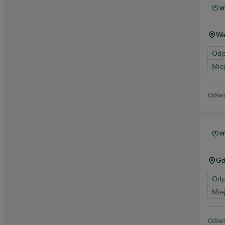
Wa
Odp
Mie
Odświ
Gd
Odp
Mie
Odświ