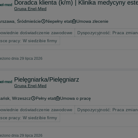
Doradca klienta (k/m) | Klinika medycyny este
Grupa Enel-Med
rszawa
, Śródmieście
Niepełny etat
Umowa zlecenie
owiednie doświadczenie zawodowe
Dyspozycyjność: Praca zmian
jsce pracy: W siedzibie firmy
eżono dnia 29 lipca 2026
Pielęgniarka/Pielęgniarz
Grupa Enel-Med
ańsk
, Wrzeszcz
Pełny etat
Umowa o pracę
owiednie doświadczenie zawodowe
Dyspozycyjność: Praca zmian
jsce pracy: W siedzibie firmy
eżono dnia 29 lipca 2026