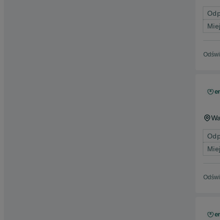
Odp
Mie
Odświ
Wa
Odp
Mie
Odświ