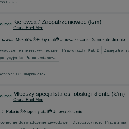
erpnia 2026
Kierowca / Zaopatrzeniowiec (k/m)
Grupa Enel-Med
rszawa
, Mokotów
Pełny etat
Umowa zlecenie, Samozatrudnienie
wiadczenie nie jest wymagane
Prawo jazdy: Kat. B
Zasięg trans
pozycyjność: Praca zmianowa
eżono dnia 05 sierpnia 2026
Młodszy specjalista ds. obsługi klienta (k/m)
Grupa Enel-Med
dź
, Polesie
Niepełny etat
Umowa zlecenie
owiednie doświadczenie zawodowe
Dyspozycyjność: Praca zmian