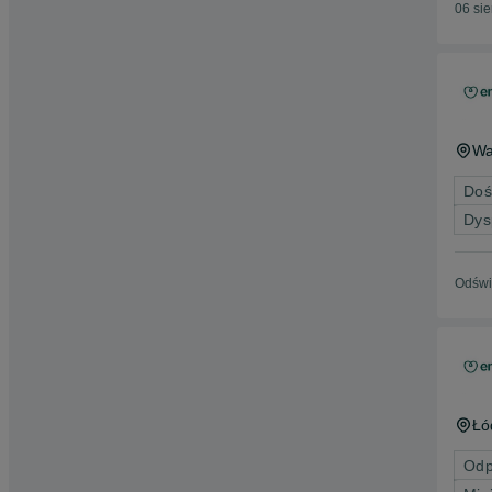
06 si
Wa
Doś
Dys
Odświ
Łó
Odp