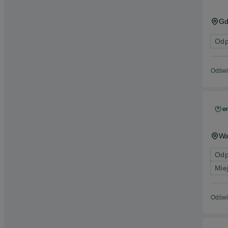
Gd
Odp
Odświ
Wa
Odp
Mie
Odświ