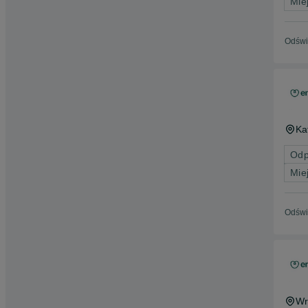
Mie
Odświ
Ka
Odp
Mie
Odświ
Wr