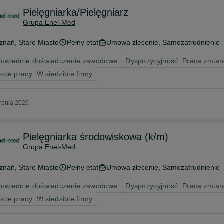
Pielęgniarka/Pielęgniarz
Grupa Enel-Med
znań
, Stare Miasto
Pełny etat
Umowa zlecenie, Samozatrudnienie
owiednie doświadczenie zawodowe
Dyspozycyjność: Praca zmian
jsce pracy: W siedzibie firmy
erpnia 2026
Pielęgniarka środowiskowa (k/m)
Grupa Enel-Med
znań
, Stare Miasto
Pełny etat
Umowa zlecenie, Samozatrudnienie
owiednie doświadczenie zawodowe
Dyspozycyjność: Praca zmia
jsce pracy: W siedzibie firmy