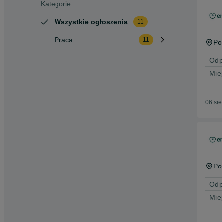
Kategorie
Wszystkie ogłoszenia
11
Praca
11
Po
Odp
Mie
06 si
Po
Odp
Mie